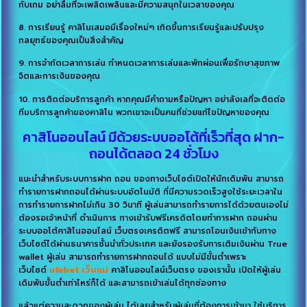
กับเกม อย่าลืมที่จะเพลิดเพลินและมีความสนุกในเวลาของคุณ
8. การเรียนรู้ คาสิโนเสมอมีเรื่องใหม่ๆ เกิดขึ้นการเรียนรู้และปรับปรุง
กลยุทธ์ของคุณเป็นสิ่งสำคัญ
9. การจำกัดเวลาการเล่น กำหนดเวลาการเล่นและพักผ่อนเพื่อรักษาสุขภาพ
จิตและการเงินของคุณ
10. การติดต่อบริการลูกค้า หากคุณมีคำถามหรือปัญหา อย่าลังเลที่จะติดต่อ
ทีมบริการลูกค้าของคาสิโน พวกเขาจะเป็นคนที่ช่วยแก้ไขปัญหาของคุณ
คาสิโนออนไลน์ มีด้วยระบบออโต้ที่เร็วที่สุด ฝาก-
ถอนได้ตลอด 24 ชั่วโมง
แนะนำสำหรับระบบการฝาก ถอน ของทางเว็บไซต์เปิดให้นักเดิมพัน สามารถ
ทำรายการฝากถอนได้ผ่านระบบอัตโนมัติ ที่มีความรวดเร็วสูงใช้ระยะเวลาใน
การทำรายการฝากไม่เกิน 30 วินาที ผู้เล่นสามารถทำรายการได้ด้วยตนเองไม่
ต้องรอเจ้าหน้าที่ ดำเนินการ ทางเข้ารับฟรีเครดิตโดยทำการฝาก ถอนผ่าน
ระบบออโต้คาสิโนออนไลน์ เว็บตรงเครดิตฟรี สามารถโอนเงินเข้ากับทาง
เว็บไซต์ได้ผ่านธนาคารชั้นนำทั่วประเทศ และยังรองรับการเติมเงินผ่าน True
wallet ผู้เล่น สามารถทำรายการฝากถอนได้ แบบไม่มีขั้นต่ำเพราะ
เว็บไซต์
ufabet เว็บแม่
คาสิโนออนไลน์เว็บตรง ของเรานั้น เปิดให้ผู้เล่น
เดิมพันขั้นต่ำเท่าไหร่ก็ได้ และสามารถเข้าเล่นได้ทุกช่องทาง
แล้วแต่ความสะดวกของผู้เล่น ได้เลยสำหรับผู้เล่นที่ต้องการเข้ามา ใช้บริการ