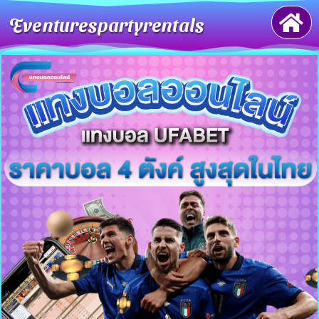
Eventurespartyrentals