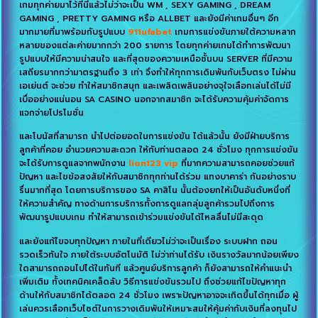
เกมทุกค่ายมาไว้ที่นี่แล้วไม่ว่าจะเป็น WM , SEXY GAMING , DREAM
GAMING , PRETTY GAMING หรือ ALLBET และยังมีค่าเกมอื่นๆ อีก
มากมายที่มาพร้อมกับรูปแบบ
911ufabet
เกมการแข่งขันภายใต้ความหลาก
หลายของแต่ละค่ายมากกว่า 200 รายการ โดยทุกค่ายเกมได้ทำการพัฒนา
รูปแบบให้มีความน่าสนใจ และที่สุดของความเหนือชั้นบน SERVER ที่มีความ
เสถียรมากกว่ามาตรฐานถึง 3 เท่า จึงทำให้ทุกการเดิมพันกับเว็บตรง ไม่ผ่าน
เอเย่นต์ จะช่วย ทำให้สมาชิกสนุก และเพลิดเพลินอย่างจุใจเลือกเล่นได้ไม่มี
เบื่ออย่างแน่นอน SA CASINO นอกจากสมาชิก จะได้รับความคุ้มค่าจัดการ
แจกจ่ายโปรโมชั่น
และโบนัสที่สามารถ นำไปต่อยอดในการแข่งขัน ได้แล้วนั้น ยังมีฝ่ายบริการ
ลูกค้าที่คอย
อำนวยความสะดวก ให้กับท่านตลอด 24 ชั่วโมง ทุกการแข่งขัน
จะได้รับการดูแลจากพนักงาน
lion123 vip
ที่มากความสามารถคอยช่วยแก้
ปัญหา
และไขข้อสงสัยให้กับสมาชิกทุกท่านได้ร่วม แทงบาคาร่า กันอย่างราบ
รื่นมากที่สุด โดยการบริการของ SA คาสิโน นั้นต้องยกให้เป็นอันดับหนึ่งที่
ให้ความสำคัญ ทางด้านการบริการทั้งการดูแลกลุ่มลูกค้ารวมไปถึงการ
พัฒนารูปแบบเกม ทำให้สามารถเข้าร่วมแข่งขันได้ไหลลื่นไม่มีสะดุด
และยังแก้ไขจบทุกปัญหา ภายในที่เดียวไม่ว่าจะเป็นเรื่อง ระบบฝาก ถอน
รวดเร็วทันใจ ภายใต้ระบบอัตโนมัติ ไม่ว่าท่านได้รับ เงินรางวัลมากน้อยเพียง
ใดสามารถถอนไปได้ในทันที แล้วศูนย์บริการลูกค้า ก็ยังสามารถให้คำแนะนำ
เพิ่มเติม ทั้งเทคนิคเคล็ดลับ วิธีการแข่งขันรวมไป ถึงช่วยแก้ไขปัญหาทุก
ด้านให้กับสมาชิกได้ตลอด 24 ชั่วโมง เพราะปัญหาอาจจะเกิดขึ้นได้ทุกเมื่อ ผู้
เล่นควรเลือกเว็บไซต์ในการวางเดิมพันให้เหมาะสมให้คุ้มค่ากับเงินที่ลงทุนไป