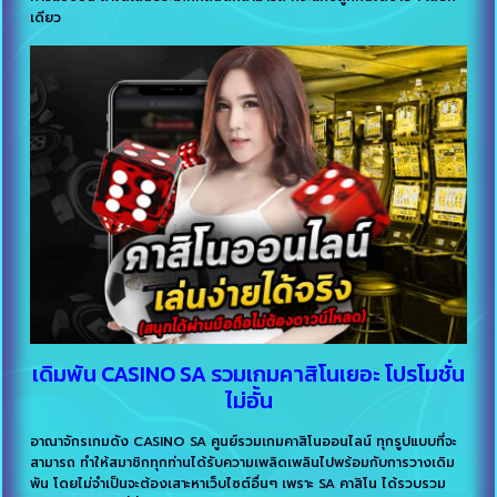
เดียว
เดิมพัน CASINO SA รวมเกมคาสิโนเยอะ โปรโมชั่น
ไม่อั้น
อาณาจักรเกมดัง CASINO SA ศูนย์รวมเกมคาสิโนออนไลน์ ทุกรูปแบบที่จะ
สามารถ ทำให้สมาชิกทุกท่านได้รับความเพลิดเพลินไปพร้อมกับการวางเดิม
พัน โดยไม่จำเป็นจะต้องเสาะหาเว็บไซต์อื่นๆ เพราะ SA คาสิโน ได้รวบรวม