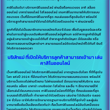
คาสิโนอันดับ1 บริการคาสิโนออนไลน์ ผ่านมือถือครบวงจร อาทิ สล็อต
ออนไลน์ บาคาร่าออนไลน์​ ไฮโลออนไลน์ เกมคาสิโนมากมายให้บริการแบบ
ครบวงจร เว็บที่มีเกมคาสิโนมากที่สุด คนเล่นเยอะที่สุดอันดับ1 พร้อมให้
บริการลูกค้าสามารถเข้าใช้งานได้ทันทีด้วยตัวเองง่าย ๆ ผ่านปลายนิ้ว
ลูกค้าที่ยังไม่เป็นสมาชิกสามารถสมัครกับเราได้เลย เพื่อรับยูสเซอร์และรหัส
ผ่านในการเข้าสู่ระบบเดิมพันคาสิโนออนไลน์ยูฟ่าเบท แต่ถ้าหากลูกค้ามีบัญชี
อยู่แล้วสามารถเข้าสู่ระบบได้ทันที ถ้าหากลูกค้าติดปัญหา มีข้อสงสัย หรือ
ต้องการสอบถามปัญหาต่างๆ สามารถแอดไลน์ติดต่อเจ้าหน้าที่ได้ทันที ยินดี
ให้บริการตลอดเวลา
บริษัทแม่ ที่เปิดให้บริการลูกค้าสามารถเข้ามา เล่น
คาสิโนออนไลน์
เว็บคาสิโนออนไลน์ ให้บริการคาสิโนออนไลน์ มาตรฐานระดับโลก ที่ดีที่สุดใน
โลก แห่งปี 2024 ที่มีเกมต่างๆ ให้บริการมากมายแบบครบวงจร พร้อมให้
บริการเว็บตรงไม่ผ่านตัวแทน ไม่ผ่านเอเย่นต์ มีเกมมากมายให้บริการ แบบ
ครบครัน สล็อต บาคาร่า เกมยิงปลา ไฮโลไทย และอื่น ๆ อีกมากมายมีให้
เลือกเล่นได้แบบครบวงจร คาสิโนออนไลน์สดที่ดีที่สุด ที่คนเล่นเยอะที่สุด
ระบบออโต้ไม่มีขั้นต่ำ ทำรายการได้ด้วยตัวเอง เล่นง่าย ได้เงินจริง ตลอด
24 ชั่วโมง เราให้บริการรักษามาตรฐานการบริการที่ดีที่สุดในปี และผู้เล่น
มากมายยืนยันเป็นเสียงเดียวกันว่า คือเว็บคาสิโนออนไลน์อันดับหนึ่งของ
โลกอย่างแท้จริง ให้บริการมากมาย เกมครบจบในเว็บเดียว เข้าเล่นได้ง่ายๆ