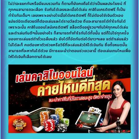
ไม่ว่าจะแยกกันหรือมีแบบรวมกัน ก็ตามก็ยังคงถือได้ว่าเป็นผลประโยชน์ ที่
ทุกคนสามารถจะเลือก รับกันได้เลยและเมื่อได้เล่น คาสิโนเครดิตฟรี ก็เป็น
กำไรกันเต็มๆ เลยเพราะอย่างไรเมื่อได้เครดิตฟรี ก็ไม่ต้องใช้เงินตัวเอง
แม้แต่นิดเดียวแต่ก็ต้องเล่นและได้รางวัลด้วย ถึงจะสามารถได้กำไรกันได้
เพราะฉะนั้น คาสิโนออนไลน์เครดิตฟรี สล็อตจึงอยู่รวมๆกันให้ทุกคนได้เล่น
และถ้าเล่นกันดีๆนั้นอย่างไร ก็สามารถทำกำไรกันได้ทั้งนั้น แต่ก็ไม่ใช่ทุกครั้ง
ของการเล่นแต่ถ้าถั่วเฉลี่ยแล้ว ยังได้ก็จัดกันต่อได้ยาวๆเลย แต่ถ้าเล่นแล้ว
ไม่ได้ละก็ คงต้องหาตัวช่วยหรือวิธีที่จะเล่นแล้วให้ได้เงินกัน ซึ่งทั้งหมดนั้น
สามารถที่จะหากันได้ด้วย มีการแนะนำว่าตอนช่วงเวลานี้ ต้องเล่นเกมไหนเพื่อ
ให้ได้เงินก็เลือกตามได้เลย