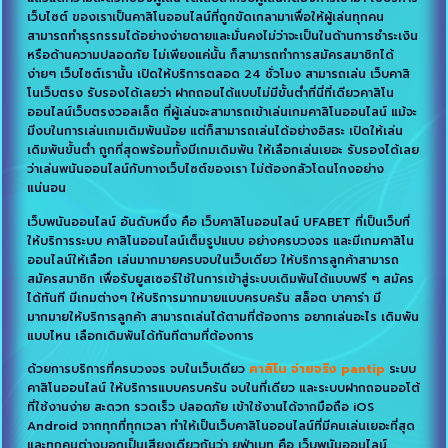
เว็บไซต์ ของเราเป็นคาสิโนออนไลน์ที่ถูกขัดเกลามาเพื่อให้ผู้เล่นทุกคน
สามารถทำธุรกรรมได้อย่างง่ายดายและมั่นคงไม่ว่าจะเป็นในด้านการชำระเงิน
หรือด้านความปลอดภัย ไม่เพียงแค่นั้น ก็สามารถทำการสมัครสมาชิกได้
ง่ายๆ เว็บไซต์เรานั้น เปิดให้บริการตลอด 24 ชั่วโมง สามารถเล่น เว็บคาสิ
โนเว็บตรง รับรองได้เลยว่า
ฝากถอนได้แบบไม่มีขั้นต่ำที่นี่ที่เดียวคาสิโน
ออนไลน์เว็บตรงวอลเล็ต ที่ผู้เล่นจะสามารถเข้าเล่นเกมคาสิโนออนไลน์ แม้จะ
มีงบในการเล่นเกมเดิมพันน้อย แต่ก็สามารถเล่นได้อย่างอิสระ เปิดให้เล่น
เดิมพันขั้นต่ำ ถูกที่สุดพร้อมทั้งมีเกมเดิมพัน ให้เลือกเล่นเยอะ รับรองได้เลย
ว่าเล่นพนันออนไลน์กับทางเว็บไซต์ของเรา ไม่ต้องกลัวโดนโกงอย่าง
แน่นอน
เว็บพนันออนไลน์ อันดับหนึ่ง คือ เว็บคาสิโนออนไลน์ UFABET ที่เป็นเว็บที่
ให้บริการระบบ คาสิโนออนไลน์เต็มรูปแบบ อย่างครบวงจร และมีเกมคาสิโน
ออนไลน์ให้เลือก เล่นมากมายครบจบในเว็บเดียว ให้บริการลูกค้าสามารถ
สมัครสมาชิก เพื่อรับยูสเซอร์ใช้ในการเข้าสู่ระบบเดิมพันได้แบบฟรี ๆ สมัคร
ได้ทันที มีเกมต่างๆ ให้บริการมากมายแบบครบครัน สล็อต บาคาร่า มี
มากมายให้บริการลูกค้า สามารถเล่นได้ตามที่ต้องการ อยากเล่นอะไร เดิมพัน
แบบไหน เลือกเดิมพันได้ทันทีตามที่ต้องการ
ด้วยการบริการที่ครบวงจร จบในเว็บเดียว
คาสิโน จ่ายจริง pantip
ระบบ
คาสิโนออนไลน์ ให้บริการแบบครบครัน จบในที่เดียว และระบบฝากถอนออโต้
ที่ใช้งานง่าย สะดวก รวดเร็ว ปลอดภัย เข้าใช้งานได้จากมือถือ iOS
Android จากทุกที่ทุกเวลา ทำให้เป็นเว็บคาสิโนออนไลน์ที่มีคนเล่นเยอะที่สุด
และทุกคนต่างบอกเป็นเสียงเดียวกันว่า ยูฟ่าเบท คือ เว็บพนันออนไลน์