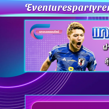
Eventurespartyre