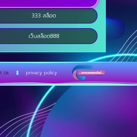
333 สล็อต
เว็บสล็อต888
t Us
privacy policy