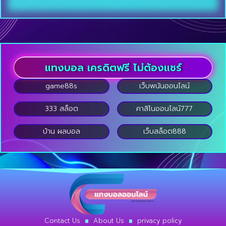
แทงบอล เครดิตฟรี ไม่ต้องแชร์
game88s
เว็บพนันออนไลน์
333 สล็อต
คาสิโนออนไลน์777
บ้าน ผลบอล
เว็บสล็อต888
Contact Us
About Us
privacy policy