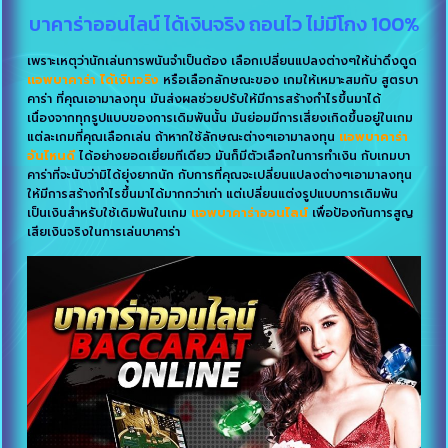
บาคาร่าออนไลน์ ได้เงินจริง ถอนไว ไม่มีโกง 100%
เพราะเหตุว่านักเล่นการพนันจำเป็นต้อง เลือกเปลี่ยนแปลงต่างๆให้น่าดึงดูด
แอพบาคาร่า ได้เงินจริง
หรือเลือกลักษณะของ เกมให้เหมาะสมกับ สูตรบา
คาร่า ที่คุณเอามาลงทุน มันส่งผลช่วยปรับให้มีการสร้างกำไรขึ้นมาได้
เนื่องจากทุกรูปแบบของการเดิมพันนั้น มันย่อมมีการเสี่ยงเกิดขึ้นอยู่ในเกม
แต่ละเกมที่คุณเลือกเล่น ถ้าหากใช้ลักษณะต่างๆเอามาลงทุน
แอพบาคาร่า
อันไหนดี
ได้อย่างยอดเยี่ยมทีเดียว มันก็มีตัวเลือกในการทำเงิน กับเกมบา
คาร่าที่จะนับว่ามิได้ยุ่งยากนัก กับการที่คุณจะเปลี่ยนแปลงต่างๆเอามาลงทุน
ให้มีการสร้างกำไรขึ้นมาได้มากกว่าเก่า แต่เปลี่ยนแต่งรูปแบบการเดิมพัน
เป็นเงินสำหรับใช้เดิมพันในเกม
แอพบาคาร่าออนไลน์
เพื่อป้องกันการสูญ
เสียเงินจริงในการเล่นบาคาร่า