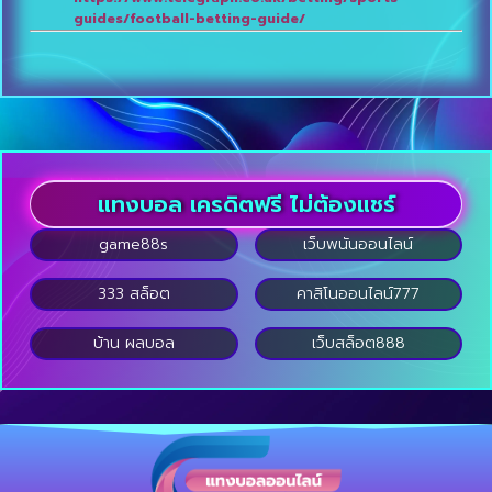
guides/football-betting-guide/
แทงบอล เครดิตฟรี ไม่ต้องแชร์
game88s
เว็บพนันออนไลน์
333 สล็อต
คาสิโนออนไลน์777
บ้าน ผลบอล
เว็บสล็อต888