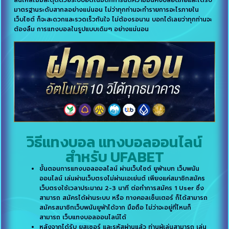
มาตรฐานระดับสากลอย่างแน่นอน ไม่ว่าทุกท่านจะทำรายการอะไรภายใน
เว็บไซต์ ก็จะสะดวกและรวดเร็วทันใจ ไม่ต้องรอนาน บอกได้เลยว่าทุกท่านจะ
ต้องลืม การแทงบอลในรูปแบบเดิมๆ อย่างแน่นอน
วิธีแทงบอล แทงบอลออนไลน์
สำหรับ UFABET
ขั้นตอนการแทงบอลออลไลน์ ผ่านเว็บไซต์ ยูฟ่าเบท เว็บพนัน
ออนไลน์ เล่นผ่านเว็บตรงไม่ผ่านเอเย่นต์ เพียงแค่สมาชิกสมัคร
เว็บตรงใช้เวลาประมาณ 2-3 นาที ต่อทำการสมัคร 1 User ซึ่ง
สามารถ สมัครได้ผ่านระบบ หรือ ทางคอลเซ็นเตอร์ ก็ได้สามารถ
สมัครสมาชิกเว็บพนันยูฟ่าได้จาก มือถือ ไม่ว่าจะอยู่ที่ไหนก็
สามารถ เว็บแทงบอลออนไลน์ได้
หลังจากได้รับ ยูสเซอร์ และรหัสผ่านแล้ว ท่านผู้เล่นสามารถ เล่น