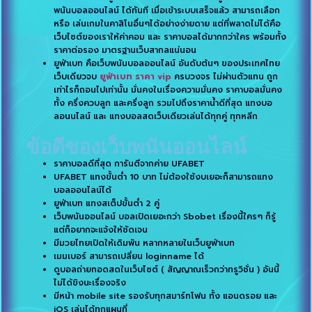
พนันบอลออนไลน์ ได้ทันที
เมื่อเข้าระบบเสร็จแล้ว สามารถเลือก
หรือ เล่นเกมในคาสิโนอื่นๆได้อย่างง่ายดาย แต่ที่พลาดไม่ได้คือ
เว็บไซต์ของเราให้ค่าคอม และ ราคาบอลได้มากกว่าใคร พร้อมทั้ง
ราคาต่อรอง มาตรฐานเว็บสากลแน่นอน
ยูฟ่าเบท คือเว็บพนันบอลออนไลน์ อันดับต้นๆ ของประเทศไทย
เว็บเดียวจบ
ยูฟ่าเบท ราคา vip
ครบวงจร ไม่ผ่านตัวแทน ถูก
เท่าไรก็ถอนไปเท่านั้น มั่นคงในเรื่องความมั่นคง ราคาบอลมั่นคง
ทั้ง ครึ่งควบลูก และครึ่งลูก รวมไปถึงราคาน้ำดีที่สุด แทงบอ
ลอนนไลน์ และ แทงบอลสดเว็บเดียวเล่นได้ทุกคู่ ทุกหลีก
ข้อดีของเว็บพนันออนไลน์
ราคาบอลดีที่สุด การันตีจากค่าย UFABET
UFABET แทงขั้นต่ำ 10 บาท ไม่ต้องใช้งบเยอะก็สามารถแทง
บอลออนไลน์ได้
ยูฟ่าเบท แทงสเต็ปขั้นต่ำ 2 คู่
เว็บพนันออนไลน์ บอลเปิดเยอะกว่า Sbobet เรื่องนี้ใครๆ ก็รู้
แต่ก็อยากจะแจ้งให้ชัดเจน
มีมวยไทยเปิดให้เดิมพัน หลากหลายในเว็บยูฟ่าเบท
เมมเบอร์ สามารถเปลี่ยน loginname ได้
ดูบอลถ่ายทอดสดในเว็บไซต์ ( สัญญาณเร็วกว่าทรูวิชั่น ) อันนี้
ไม่ได้ขิงนะเรื่องจริง
มีหน้า mobile site รองรับทุกสมาร์ทโฟน ทั้ง แอนดรอย และ
iOS เล่นได้ทุกแผนที่