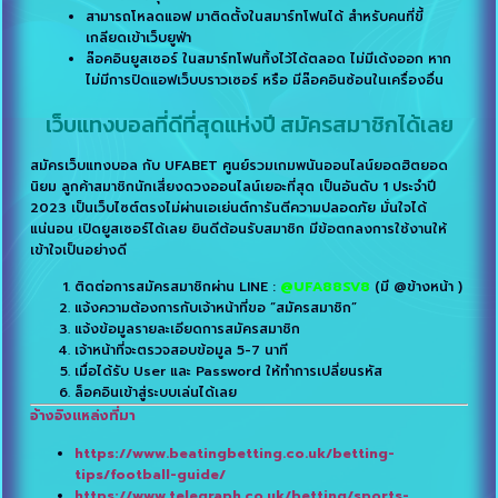
สามารถโหลดแอฟ มาติดตั้งในสมาร์ทโฟนได้ สำหรับคนที่ขี้
เกลียดเข้าเว็บยูฟ่า
ล๊อคอินยูสเซอร์ ในสมาร์ทโฟนทิ้งไว้ได้ตลอด ไม่มีเด้งออก หาก
ไม่มีการปิดแอฟเว็บบราวเซอร์ หรือ มีล๊อคอินซ้อนในเครื่องอื่น
เว็บแทงบอลที่ดีที่สุดแห่งปี สมัครสมาชิกได้เลย
สมัครเว็บแทงบอล กับ UFABET ศูนย์รวมเกมพนันออนไลน์ยอดฮิตยอด
นิยม ลูกค้าสมาชิกนักเสี่ยงดวงออนไลน์เยอะที่สุด เป็นอันดับ 1 ประจำปี
2023 เป็นเว็บไซต์ตรงไม่ผ่านเอเย่นต์การันตีความปลอดภัย มั่นใจได้
แน่นอน เปิดยูสเซอร์ได้เลย ยินดีต้อนรับสมาชิก มีข้อตกลงการใช้งานให้
เข้าใจเป็นอย่างดี
ติดต่อการสมัครสมาชิกผ่าน LINE :
@UFA88SV8
(มี @ข้างหน้า )
แจ้งความต้องการกับเจ้าหน้าที่ขอ “สมัครสมาชิก”
แจ้งข้อมูลรายละเอียดการสมัครสมาชิก
เจ้าหน้าที่จะตรวจสอบข้อมูล 5-7 นาที
เมื่อได้รับ User และ Password ให้ทำการเปลี่ยนรหัส
ล็อคอินเข้าสู่ระบบเล่นได้เลย
อ้างอิงแหล่งที่มา
https://www.beatingbetting.co.uk/betting-
tips/football-guide/
https://www.telegraph.co.uk/betting/sports-