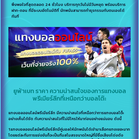
พึงพอใจที่สุดตลอด 24 ชั่วโมง บริการทุกวันไม่มีวันหยุด พร้อมบริการ
ฝาก-ถอน ที่มีระบบอัตโนมัติที่ นักพนันสามารถทำธุรกรรมกับตนเองได้
ทันที
ยูฟ่าเบท ราคา ความน่าสนใจของการแทงบอล
พรีเมียร์ลีกที่เหนือกว่าบอลโต๊ะ
แทงบอลออนไลน์พรีเมียร์ลีก มีความน่าสนใจที่เหนือกว่าการแทงบอลโต๊ะ
อย่างเห็นได้ชัด กับความน่าสนใจที่ไม่มีใครให้มาก่อนอย่างแน่นอน ดังนี้
1.แทงบอลออนไลน์พรีเมียร์ลีกมีคู่บอลให้นักพนันได้เข้ามาเลือกแทงเยอะมาก
โดยแต่ละทีมการแข่งขันก็จะเป็นทีมสโมสรขนาดใหญ่ที่มีชื่อเสียงโด่งดัง