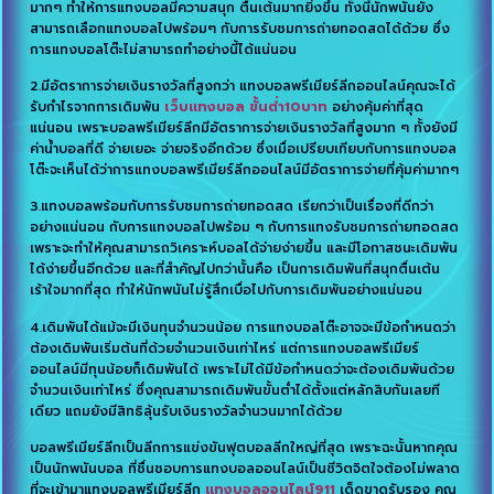
มากๆ ทำให้การแทงบอลมีความสนุก ตื่นเต้นมากยิ่งขึ้น ทั้งนี้นักพนันยัง
สามารถเลือกแทงบอลไปพร้อมๆ กับการรับชมการถ่ายทอดสดได้ด้วย ซึ่ง
การแทงบอลโต๊ะไม่สามารถทำอย่างนี้ได้แน่นอน
2.มีอัตราการจ่ายเงินรางวัลที่สูงกว่า แทงบอลพรีเมียร์ลีกออนไลน์คุณจะได้
รับกำไรจากการเดิมพัน
เว็บแทงบอล ขั้นต่ำ10บาท
อย่างคุ้มค่าที่สุด
แน่นอน เพราะบอลพรีเมียร์ลีกมีอัตราการจ่ายเงินรางวัลที่สูงมาก ๆ ทั้งยังมี
ค่าน้ำบอลที่ดี จ่ายเยอะ จ่ายจริงอีกด้วย ซึ่งเมื่อเปรียบเทียบกับการแทงบอล
โต๊ะจะเห็นได้ว่าการแทงบอลพรีเมียร์ลีกออนไลน์มีอัตราการจ่ายที่คุ้มค่ามากๆ
3.แทงบอลพร้อมกับการรับชมการถ่ายทอดสด เรียกว่าเป็นเรื่องที่ดีกว่า
อย่างแน่นอน กับการแทงบอลไปพร้อม ๆ กับการแทงรับชมการถ่ายทอดสด
เพราะจะทำให้คุณสามารถวิเคราะห์บอลได้จ่ายง่ายขึ้น และมีโอกาสชนะเดิมพัน
ได้ง่ายขึ้นอีกด้วย และที่สำคัญไปกว่านั้นคือ เป็นการเดิมพันที่สนุกตื่นเต้น
เร้าใจมากที่สุด ทำให้นักพนันไม่รู้สึกเบื่อไปกับการเดิมพันอย่างแน่นอน
4.เดิมพันได้แม้จะมีเงินทุนจำนวนน้อย การแทงบอลโต๊ะอาจจะมีข้อกำหนดว่า
ต้องเดิมพันเริ่มต้นที่ด้วยจำนวนเงินเท่าไหร่ แต่การแทงบอลพรีเมียร์
ออนไลน์มีทุนน้อยก็เดิมพันได้ เพราะไม่ได้มีข้อกำหนดว่าจะต้องเดิมพันด้วย
จำนวนเงินเท่าไหร่ ซึ่งคุณสามารถเดิมพันขั้นต่ำได้ตั้งแต่หลักสิบกันเลยที
เดียว แถมยังมีสิทธิลุ้นรับเงินรางวัลจำนวนมากได้ด้วย
บอลพรีเมียร์ลีกเป็นลีกการแข่งขันฟุตบอลลีกใหญ่ที่สุด เพราะฉะนั้นหากคุณ
เป็นนักพนันบอล ที่ชื่นชอบการแทงบอลออนไลน์เป็นชีวิตจิตใจต้องไม่พลาด
ที่จะเข้ามาแทงบอลพรีเมียร์ลีก
แทงบอลออนไลน์911
เด็ดขาดรับรอง คุณ