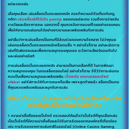
แต่ละรอบเล่น
เมื่อคุณเลือก เล่นสล็อตเว็บตรงแตกหนัก ควรทำความเข้าใจเกี่ยวกับกฎ
กติกา
เล่นสล็อตให้ได้เงิน pantip
ของเกมแต่ละเกม รวมถึงการจ่ายเงิน
รางวัลและอัตราการชนะ นอกจากนี้ คุณควรจัดการแบงค์โดยอย่างรอบคอบ
เพื่อให้สามารถเล่นเกมได้อย่างยาวนานและเพลิดเพลินกับการเล่น
อย่าลืมว่าการเล่นสล็อตเป็นเกมที่มีส่วนร่วมของความโชคลาภ ไม่ว่าคุณจะ
เล่นเกมสล็อตเว็บตรงแตกหนักหรือเกมอื่น ๆ อย่างไรก็ตาม อย่าละเมิดการ
เล่นที่รับผิดชอบและเพื่อความสนุกของคุณเอง ระวังการเสียเงินจนเกินไป
และเล่นอย่างมีสติ
การเล่นสล็อตเว็บตรงแตกหนัก สามารถเป็นทางเลือกที่ดี ในการพัฒนา
ความสนุกของคุณ ในเกมสล็อตออนไลน์ อย่างไรก็ตาม จำไว้ว่าการเล่นเกม
ควรเป็นเพื่อความสนุกและเพลิดเพลิน
เว็บพนัน แทงบอลออนไลน์
ufabet
อย่าใส่ภาระให้กับการชนะหรือเสีย เพราะสุดท้ายแล้ว สล็อตเป็นเกม
ที่คุณควรเพลิดเพลินและสนุกกับการเล่น
สล็อตเว็บตรง เป็นแพลตฟอร์มเว็บสล็อต ที่คนเล่น
เยอะที่สุด สล็อตออนไลน์ที่ดีที่สุด
1. ความน่าเชื่อถือของเว็บไซต์ ตรวจสอบให้แน่ใจว่าเว็บไซต์ที่คุณเลือกเล่น
เป็นเว็บไซต์ที่มีความน่าเชื่อถือและได้รับการรับรองจากองค์กรที่เกี่ยวข้อง
เช่น การรับรองจากการเล่นคาสิโนออนไลน์ (Online Casino Gaming