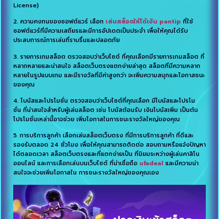
License)
2. ความคงทนของซอฟต์แวร์ เลือก
เล่นสล็อตให้ได้เงิน pantip
ที่ใช้
ซอฟต์แวร์ที่มีความเสถียรและมีการอัปเดตเป็นประจำ เพื่อให้คุณได้รับ
ประสบการณ์การเล่นที่ราบรื่นและปลอดภัย
3. รายการเกมสล็อต ตรวจสอบว่าเว็บไซต์ ที่คุณเลือกมีรายการเกมสล็อต ที่
หลากหลายและน่าสนใจ สล็อตเว็บตรงแตกง่ายล่าสุด สล็อตที่มีความหลาก
หลายในรูปแบบเกม และมีรางวัลที่มีค่าสูงกว่า จะเพิ่มความสนุกและโอกาสชนะ
ของคุณ
4. โบนัสและโปรโมชั่น ตรวจสอบว่าเว็บไซต์ที่คุณเลือก มีโบนัสและโปรโม
ชั่น ที่น่าสนใจสำหรับผู้เล่นสล็อต เช่น โบนัสต้อนรับ เงินโบนัสเพิ่ม เป็นต้น
โปรโมชั่นเหล่านี้อาจช่วย เพิ่มโอกาสในการชนะรางวัลใหญ่ของคุณ
5. การบริการลูกค้า เลือกเล่นสล็อตเว็บตรง ที่มีการบริการลูกค้า ที่ดีและ
รองรับตลอด 24 ชั่วโมง เพื่อให้คุณสามารถติดต่อ สอบถามหรือแจ้งปัญหา
ได้ตลอดเวลา สล็อตเว็บตรงและที่แตกง่ายเป็น ที่นิยมระหว่างผู้เล่นคาสิโน
ออนไลน์ และการเลือกเล่นบนเว็บไซต์ ที่น่าเชื่อถือ
ufadeal
และมีความน่า
สนใจจะช่วยเพิ่มโอกาสใน การชนะรางวัลใหญ่ของคุณเอง