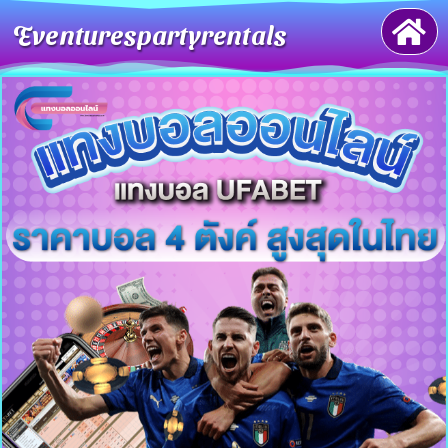
Eventurespartyrentals