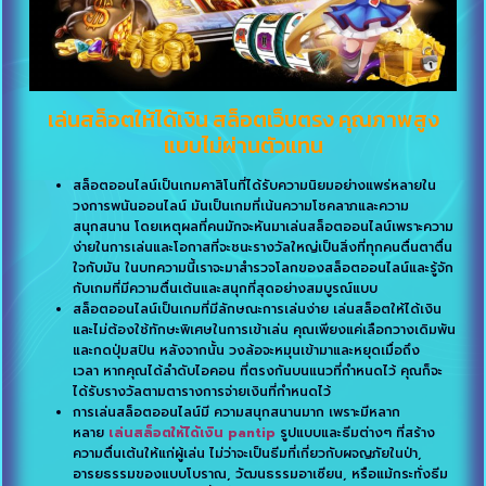
เล่นสล็อตให้ได้เงิน สล็อตเว็บตรง คุณภาพสูง
แบบไม่ผ่านตัวแทน
สล็อตออนไลน์เป็นเกมคาสิโนที่ได้รับความนิยมอย่างแพร่หลายใน
วงการพนันออนไลน์ มันเป็นเกมที่เน้นความโชคลาภและความ
สนุกสนาน โดยเหตุผลที่คนมักจะหันมาเล่นสล็อตออนไลน์เพราะความ
ง่ายในการเล่นและโอกาสที่จะชนะรางวัลใหญ่เป็นสิ่งที่ทุกคนตื่นตาตื่น
ใจกับมัน ในบทความนี้เราจะมาสำรวจโลกของสล็อตออนไลน์และรู้จัก
กับเกมที่มีความตื่นเต้นและสนุกที่สุดอย่างสมบูรณ์แบบ
สล็อตออนไลน์เป็นเกมที่มีลักษณะการเล่นง่าย เล่นสล็อตให้ได้เงิน
และไม่ต้องใช้ทักษะพิเศษในการเข้าเล่น คุณเพียงแค่เลือกวางเดิมพัน
และกดปุ่มสปิน หลังจากนั้น วงล้อจะหมุนเข้ามาและหยุดเมื่อถึง
เวลา
หากคุณได้ลำดับไอคอน ที่ตรงกันบนแนวที่กำหนดไว้ คุณก็จะ
ได้รับรางวัลตามตารางการจ่ายเงินที่กำหนดไว้
การเล่นสล็อตออนไลน์มี ความสนุกสนานมาก เพราะมีหลาก
หลาย
เล่นสล็อตให้ได้เงิน pantip
รูปแบบและธีมต่างๆ ที่สร้าง
ความตื่นเต้นให้แก่ผู้เล่น ไม่ว่าจะเป็นธีมที่เกี่ยวกับผจญภัยในป่า,
อารยธรรมของแบบโบราณ, วัฒนธรรมอาเซียน, หรือแม้กระทั่งธีม