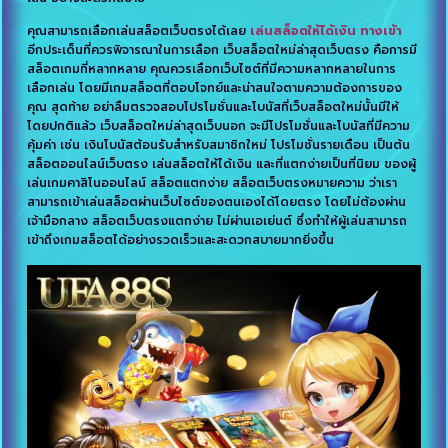
คุณสามารถเลือกเล่นสล็อตเว็บตรงได้เลย
เล่นสล็อตให้ได้เงิน ทางเข้า
อีกประเด็นที่ควรพิจารณาในการเลือก เว็บสล็อตใหม่ล่าสุดเว็บตรง คือการมี
สล็อตเกมที่หลากหลาย คุณควรเลือกเว็บไซต์ที่มีความหลากหลายในการ
เลือกเล่น โดยมีเกมสล็อตที่ตอบโจทย์และน่าสนใจตามความต้องการของ
คุณ สุดท้าย อย่าลืมตรวจสอบโปรโมชั่นและโบนัสที่เว็บสล็อตใหม่นั้นมีให้
โดยปกติแล้ว เว็บสล็อตใหม่ล่าสุดเว็บนอก จะมีโปรโมชั่นและโบนัสที่มีความ
คุ้มค่า เช่น เงินโบนัสต้อนรับสำหรับสมาชิกใหม่ โปรโมชั่นรายเดือน เป็นต้น
สล็อตออนไลน์เว็บตรง เล่นสล็อตให้ได้เงิน และที่แตกง่ายเป็นที่นิยม ของผู้
เล่นเกมคาสิโนออนไลน์ สล็อตแตกง่าย สล็อตเว็บตรงหมายความ ว่าเรา
สามารถเข้าเล่นสล็อตผ่านเว็บไซต์ของตนเองได้โดยตรง โดยไม่ต้องผ่าน
เจ้ามือกลาง สล็อตเว็บตรงแตกง่าย ไม่ผ่านเอเย่นต์ ซึ่งทำให้ผู้เล่นสามารถ
เข้าถึงเกมสล็อตได้อย่างรวดเร็วและสะดวกสบายมากยิ่งขึ้น