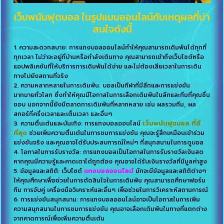
เว็บพนันฟุตบอล ในรูปแบบออนไลน์กับเหตุผลที่น่า
สนใจดังนี้
1. ความสะดวกสบาย: การแทงบอลออนไลน์ทำให้คุณสามารถเดิมพันได้ทุกที่
ทุกเวลา ไม่ว่าจะอยู่ที่บ้านหรือกำลังเดินทาง คุณสามารถเข้าถึงเว็บไซต์หรือ
แอปพลิเคชันที่ให้บริการการเดิมพันได้ง่าย และไม่ต้องเสียเวลาในการเดิน
ทางไปยังสถานที่จริง
2. ความหลากหลายในการเดิมพัน: บอลเป็นกีฬาที่มีลีกและการแข่งขัน
มากมายทั่วโลก ซึ่งทำให้คุณมีโอกาสในการเลือกเดิมพันในลีกและทีมที่คุณชื่น
ชอบ นอกจากนี้ยังมีตลาดการเดิมพันที่หลากหลาย เช่น ผลรวมทีม, ผล
สกอร์ที่ครึ่งเวลาและเต็มเวลา และอื่นๆ
3. ความตื่นเต้นและบันเทิง: การแทงบอลออนไลน์
เว็บพนันฟุตบอล ที่ดี
ที่สุด
ช่วยเพิ่มความตื่นเต้นในการชมการแข่งขัน คุณจะรู้สึกเหมือนเข้าร่วม
แข่งขันจริง และคุณอาจได้รับประสบการณ์ใหม่ๆ ที่สนุกสนานในการดูบอล
4. โอกาสในการรับรางวัล: การแทงบอลเป็นโอกาสในการรับรางวัลเงินสด
หากคุณมีความรู้และคาดเดาได้ถูกต้อง คุณอาจได้รับเงินรางวัลที่มีมูลค่าสูง
5. ข้อมูลและสถิติ: เว็บไซต์
แทงบอลออนไลน์
มักจะมีข้อมูลและสถิติต่างๆ
ให้คุณศึกษาเพื่อช่วยในการตัดสินใจในการเดิมพัน คุณสามารถศึกษาฟอร์ม
ทีม การจับคู่ เครื่องมือวิเคราะห์และอื่นๆ เพื่อช่วยในการวิเคราะห์สถานการณ์
6. การแข่งขันสนุกสนาน: การแทงบอลออนไลน์อาจเป็นโอกาสในการเพิ่ม
ความสนุกสนานในการชมการแข่งขัน คุณอาจเลือกเดิมพันในทางที่แตกต่าง
จากคาดการณ์เพื่อเพิ่มความตื่นเต้น