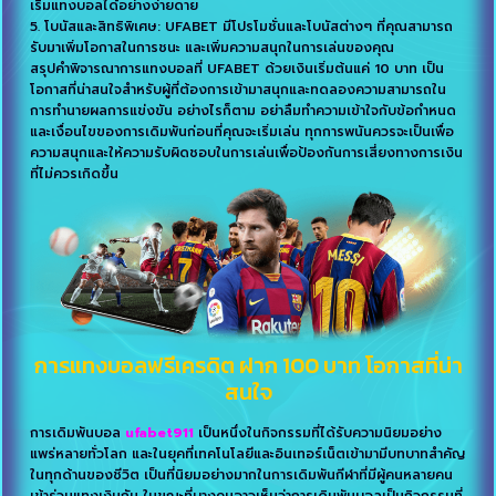
เริ่มแทงบอลได้อย่างง่ายดาย
5. โบนัสและสิทธิพิเศษ: UFABET มีโปรโมชั่นและโบนัสต่างๆ ที่คุณสามารถ
รับมาเพิ่มโอกาสในการชนะ และเพิ่มความสนุกในการเล่นของคุณ
สรุปคำพิจารณาการแทงบอลที่ UFABET ด้วยเงินเริ่มต้นแค่ 10 บาท เป็น
โอกาสที่น่าสนใจสำหรับผู้ที่ต้องการเข้ามาสนุกและทดลองความสามารถใน
การทำนายผลการแข่งขัน อย่างไรก็ตาม อย่าลืมทำความเข้าใจกับข้อกำหนด
และเงื่อนไขของการเดิมพันก่อนที่คุณจะเริ่มเล่น ทุกการพนันควรจะเป็นเพื่อ
ความสนุกและให้ความรับผิดชอบในการเล่นเพื่อป้องกันการเสี่ยงทางการเงิน
ที่ไม่ควรเกิดขึ้น
การแทงบอลฟรีเครดิต ฝาก 100 บาท โอกาสที่น่า
สนใจ
การเดิมพันบอล
ufabet911
เป็นหนึ่งในกิจกรรมที่ได้รับความนิยมอย่าง
แพร่หลายทั่วโลก และในยุคที่เทคโนโลยีและอินเทอร์เน็ตเข้ามามีบทบาทสำคัญ
ในทุกด้านของชีวิต เป็นที่นิยมอย่างมากในการเดิมพันกีฬาที่มีผู้คนหลายคน