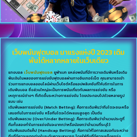
เว็บพนันฟุตบอล มาแรงแห่งปี 2023 เดิม
พันได้หลากหลายในเว็บเดียว
แทงบอล
เว็บพนันฟุตบอล
ยูฟ่าเบท แหล่งพนันที่มีการวางเดิมพันหรือเดิม
พันเงินในผลของการแข่งขันฟุตบอลผ่านทางอินเทอร์เน็ต คุณสามารถเข้า
ร่วมการแทงบอลออนไลน์ผ่านเว็บไซต์หรือแอปพลิเคชันที่ให้บริการในการ
เดิมพันบอล ซึ่งส่วนใหญ่จะเป็นการพนันเกี่ยวกับผลการแข่งขัน หรือ
เหตุการณ์ต่างๆ ที่เกิดขึ้นระหว่างการแข่งขัน โดยประกอบไปด้วยหลายรูป
แบบ เช่น
เดิมพันผลการแข่งขัน (Match Betting): คือการเดิมพันว่าทีมใดจะชนะหรือ
เสมอกันในการแข่งขัน หรือทีมใดจะได้คะแนนสูงสุด เป็นต้น
เดิมพันผลรวม (Over/Under Betting): คือการเดิมพันว่าจำนวนประตูที่
ทีมทั้งสองทำในการแข่งขันจะมากกว่าหรือน้อยกว่าจำนวนที่ระบุไว้
เดิมพันแฮนดิแค็ป (Handicap Betting): คือการให้โอกาสเสมอกันระหว่าง
ทีมที่มีความแตกต่างในระดับความสามารถ โดยให้ทีมที่มีความแข็งแกร่ง