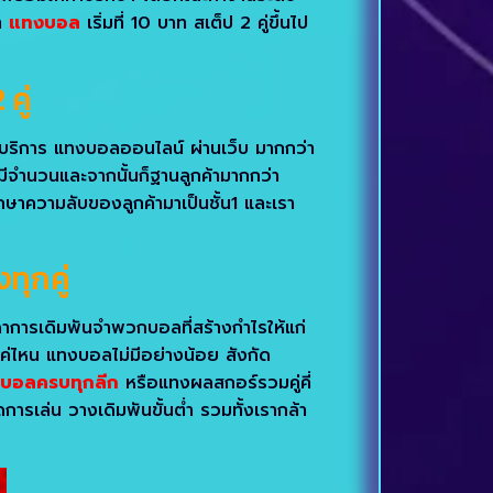
าท
แทงบอล
เริ่มที่ 10 บาท สเต็ป 2 คู่ขึ้นไป
คู่
ห้บริการ แทงบอลออนไลน์ ผ่านเว็บ มากกว่า
รามีจำนวนและจากนั้นก็ฐานลูกค้ามากกว่า
ักษาความลับของลูกค้ามาเป็นชั้น1 และเรา
ุกคู่
าการเดิมพันจำพวกบอลที่สร้างกำไรให้แก่
่ไหน แทงบอลไม่มีอย่างน้อย สังกัด
บอลครบทุกลีก
หรือแทงผลสกอร์รวมคู่คี่
รเล่น วางเดิมพันขั้นต่ำ รวมทั้งเรากล้า