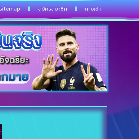
sitemap
สมัครสมาชิก
ทางเข้า