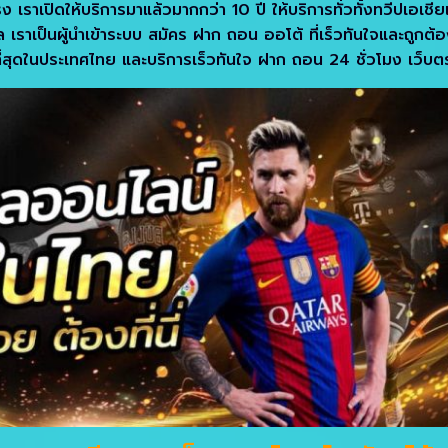
เราเปิดให้บริการมาแล้วมากกว่า 10 ปี ให้บริการทั่วทั้งทวีปเอเชียแ
 เราเป็นผู้นำเข้าระบบ สมัคร ฝาก ถอน ออโต้ ที่เร็วทันใจและถูกต้
ำดีที่สุดในประเทศไทย และบริการเร็วทันใจ ฝาก ถอน 24 ชั่วโมง เว็บ