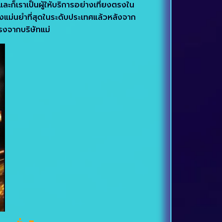
ละก็เราเป็นผู้ให้บริการอย่างเที่ยงตรงใน
องแม่นยำที่สุดในระดับประเทศแล้วหลังจาก
ตรงจากบริษัทแม่