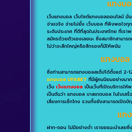
แทงบอล
เว็บแทงบอล เว็บไซต์แทงบอลออนไลน์ มั่น
จ่ายจริง จ่ายไม่ยั้ง เว็บบอล ที่พึงพอใ
ระดับประเทศ ที่ดีที่สุดในประเทศไทย ที่เรา
สมัครด้วยตัวเองเลยนะ ซึ่งสมาชิกสามารถ
ไม่ว่าจะลีกใหญ่หรือลีกรองก็มีให้พนัน
แทงบอล เ
ซึ่งท่านสามารถแทงบอลสเต็ปได้ตั้งแต่ 2-1
แทงบอล UFABET
ที่มีผู้คนนิยมอย่างมา
เว็บ
เว็บแทงบอล
เป็นเว็บที่เปิดบริการให
เป็นต้นว่า แทงบอล บาสเกตบอล ในใบเสร็จ
เลี่ยงการเช็กโกง รวมทั้งยังสามารถเปิดบ
แทง
ฝาก-ถอน ไม่มีอย่างต่ำ เราขอแนะนำเลยซึ่ง