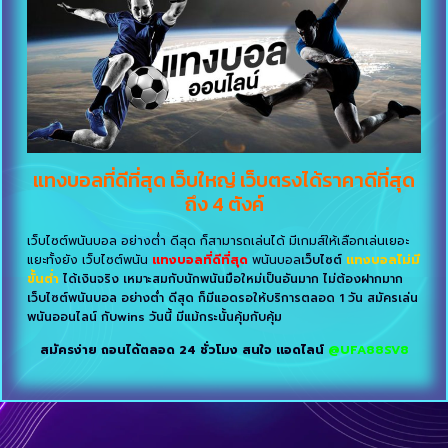
แทงบอลที่ดีที่สุด เว็บใหญ่ เว็บตรงได้ราคาดีที่สุด
ถึง 4 ตังค์
เว็บไซต์พนันบอล อย่างต่ำ ดีสุด ก็สามารถเล่นได้ มีเกมส์ให้เลือกเล่นเยอะ
แยะทั้งยัง เว็บไซต์พนัน
แทงบอลที่ดีที่สุด
พนันบอล
เว็บไซต์
แทงบอลไม่มี
ขั้นต่ำ
ได้เงินจริง เหมาะสมกับนักพนันมือใหม่เป็นอันมาก ไม่ต้องฝากมาก
เว็บไซต์พนันบอล อย่างต่ำ ดีสุด ก็มีแอดรอให้บริการตลอด 1 วัน สมัครเล่น
พนันออนไลน์ กับwins วันนี้ มีแม้กระนั้นคุ้มกับคุ้ม
สมัครง่าย ถอนได้ตลอด 24 ชั่วโมง สนใจ แอดไลน์
@UFA88SV8