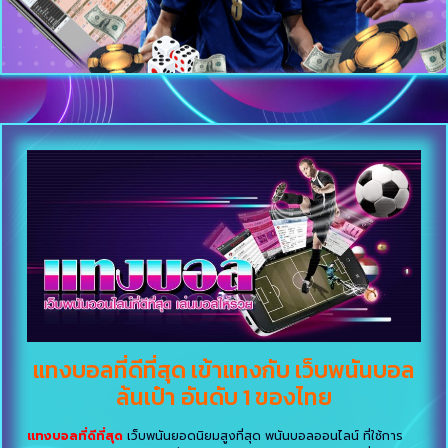
แทงบอลที่ดีที่สุด เข้าแทงกับ เว็บพนันบอล
ล้นเป๋า อันดับ 1 ของไทย
แทงบอลที่ดีที่สุด
เว็บพนันยอดนิยมสูงที่สุด พนันบอลออนไลน์ ที่ใช้การ