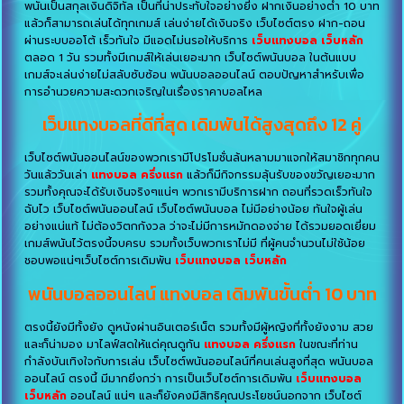
พนันเป็นสกุลเงินดิจิทัล เป็นที่น่าประทับใจอย่างยิ่ง ฝากเงินอย่างต่ำ 10 บาท
แล้วก็สามารถเล่นได้ทุกเกมส์ เล่นง่ายได้เงินจริง เว็บไซต์ตรง ฝาก-ถอน
ผ่านระบบออโต้ เร็วทันใจ มีแอดไม่นรอให้บริการ
เว็บแทงบอล เว็บหลัก
ตลอด 1 วัน รวมทั้งมีเกมส์ให้เล่นเยอะมาก เว็บไซต์พนันบอล ในต้นแบบ
เกมส์จะเล่นง่ายไม่สลับซับซ้อน พนันบอลออนไลน์ ตอบปัญหาสำหรับเพื่อ
การอำนวยความสะดวกเจริญในเรื่องราคาบอลไหล
เว็บแทงบอลที่ดีที่สุด เดิมพันได้สูงสุดถึง 12 คู่
เว็บไซต์พนันออนไลน์ของพวกเรามีโปรโมชั่นล้นหลามมาแจกให้สมาชิกทุกคน
วันแล้ววันเล่า
แทงบอล ครึ่งแรก
แล้วก็มีกิจกรรมลุ้นรับของขวัญเยอะมาก
รวมทั้งคุณจะได้รับเงินจริงๆแน่ๆ พวกเรามีบริการฝาก ถอนที่รวดเร็วทันใจ
ฉับไว เว็บไซต์พนันออนไลน์ เว็บไซต์พนันบอล ไม่มีอย่างน้อย ทันใจผู้เล่น
อย่างแน่แท้ ไม่ต้องวิตกกังวล ว่าจะไม่มีการหมักดองจ่าย ได้รวมยอดเยี่ยม
เกมส์พนันไว้ตรงนี้จบครบ รวมทั้งเว็บพวกเราไม่มี ที่ผู้คนจำนวนไม่ใช้น้อย
ชอบพอแน่ๆ
เว็บไซต์การเดิมพัน
เว็บแทงบอล เว็บหลัก
พนันบอลออนไลน์ แทงบอล เดิมพันขั้นต่ำ 10 บาท
ตรงนี้ยังมีทั้งยัง ดูหนังผ่านอินเตอร์เน็ต รวมทั้งมีผู้หญิงที่ทั้งยังงาม สวย
และก็น่ามอง มาไลฟ์สดให้แด่คุณดูกัน
แทงบอล ครึ่งแรก
ในขณะที่ท่าน
กำลังบันเทิงใจกับการเล่น เว็บไซต์พนันออนไลน์ที่คนเล่นสูงที่สุด พนันบอล
ออนไลน์ ตรงนี้ มีมากยิ่งกว่า การเป็นเว็บไซต์การเดิมพัน
เว็บแทงบอล
เว็บหลัก
ออนไลน์ แน่ๆ และก็ยังคงมีสิทธิคุณประโยชน์นอกจาก เว็บไซต์