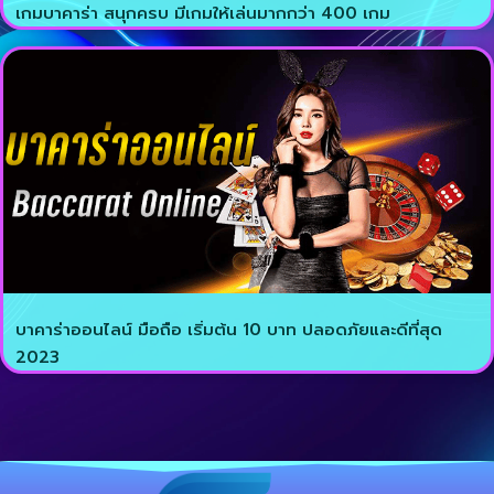
เกมบาคาร่า สนุกครบ มีเกมให้เล่นมากกว่า 400 เกม
บาคาร่าออนไลน์ มือถือ เริ่มต้น 10 บาท ปลอดภัยและดีที่สุด
2023