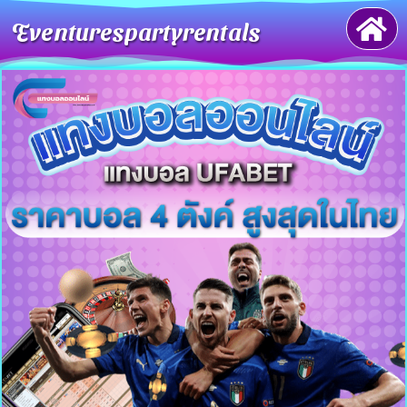
Eventurespartyrentals