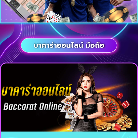
บาคาร่าออนไลน์ มือถือ