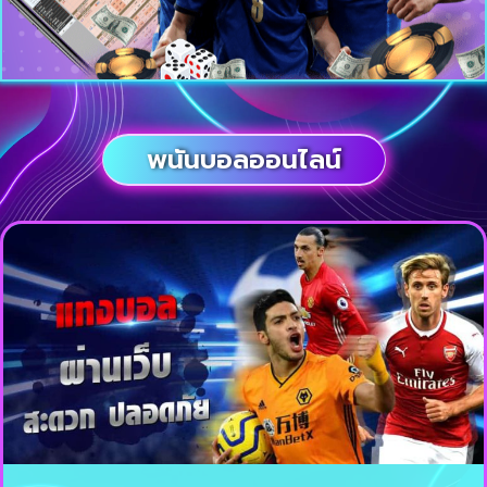
พนันบอลออนไลน์