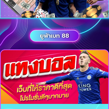
ยูฟ่าเบท 88