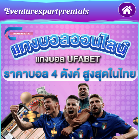
Eventurespartyrentals