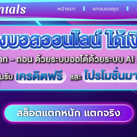
ntals
หน้าแรก
แทงบอลชุด
สล็อตแตกหนัก แตกจริง