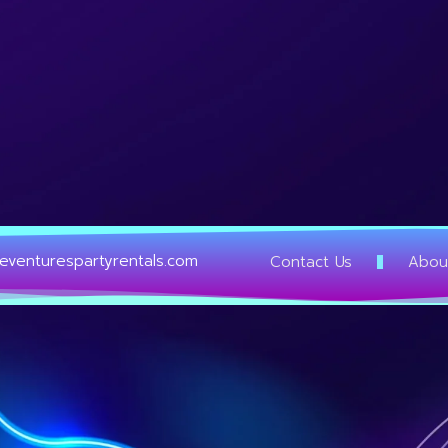
eventurespartyrentals.com
Contact Us
Abou