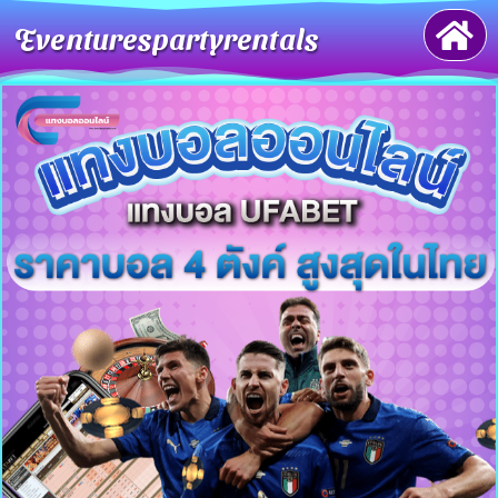
Eventurespartyrentals